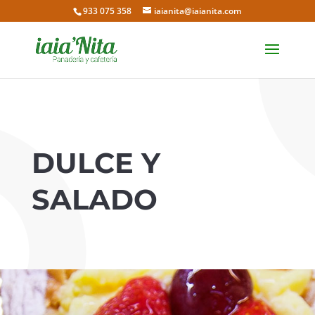
933 075 358
iaianita@iaianita.com
DULCE Y
SALADO