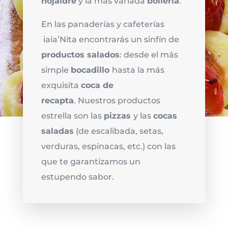
hojaldre
y la más variada
bollería
.
En las panaderías y cafeterías
iaia’Nita encontrarás un sinfín de
productos salados
: desde el más
simple
bocadillo
hasta la más
exquisita
coca de
recapta
. Nuestros productos
estrella son las
pizzas
y las
cocas
saladas
(de escalibada, setas,
verduras, espinacas, etc.) con las
que te garantizamos un
estupendo sabor.