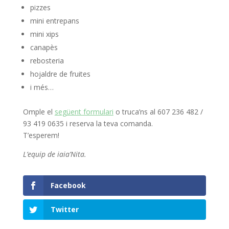
pizzes
mini entrepans
mini xips
canapès
rebosteria
hojaldre de fruites
i més…
Omple el
següent formulari
o truca’ns al 607 236 482 /
93 419 0635 i reserva la teva comanda.
T’esperem!
L’equip de iaia’Nita.
Facebook
Twitter