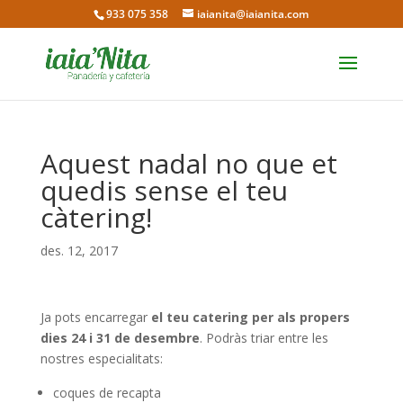
933 075 358
iaianita@iaianita.com
Aquest nadal no que et
quedis sense el teu
càtering!
des. 12, 2017
Ja pots encarregar
el teu catering per als propers
dies 24 i 31 de desembre
. Podràs triar entre les
nostres especialitats:
coques de recapta