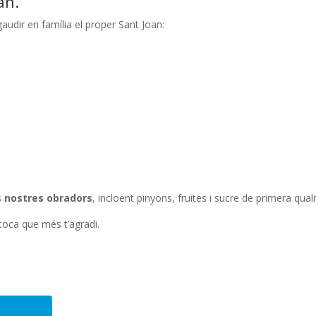
an.
audir en família el proper Sant Joan:
s nostres obradors
, incloent pinyons, fruites i sucre de primera quali
a coca que més t’agradi.