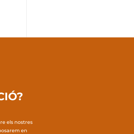
CIÓ?
re els nostres
s posarem en