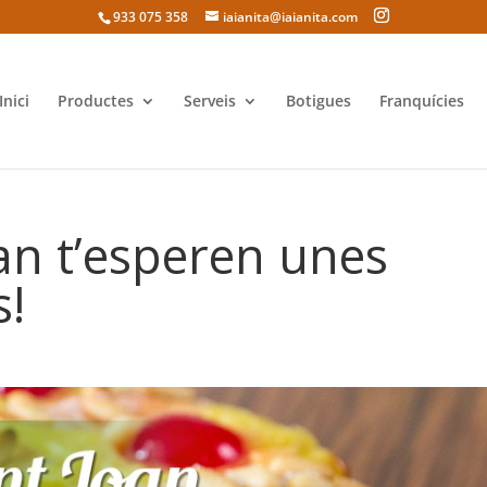
933 075 358
iaianita@iaianita.com
Inici
Productes
Serveis
Botigues
Franquícies
an t’esperen unes
s!