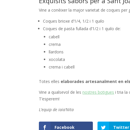
Exquisits sabors per a Sant Jo
Vine a conèixer la major varietat de coques per g
Coques brioxe d’1/4, 1/2 i 1 quilo
Coques de pasta fullada d’1/2 i 1 quilo de:
cabell
crema
llardons
xocolata
crema i cabell
Totes elles
elaborades artesanalment en el
Vine a qualsevol de les
nostres botigues
i tria l
T’esperem!
L’equip de iaia’Nita
Facebook
Twitter