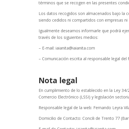
términos que se recogen en las presentes condic
Los datos recogidos son almacenados bajo la co
siendo cedidos ni compartidos con empresas ni e
Igualmente deseamos informarle que podrá ejerce
través de los siguientes medios:
– E-mail: iaianita@iaianita.com
– Comunicación escrita al responsable legal del 
Nota legal
En cumplimiento de lo establecido en la Ley 34/2
Comercio Electrónico (LSSI) y legislación sector
Responsable legal de la web: Fernando Leyra Vil
Domicilio de Contacto: Concili de Trento 77 (Ba
E-mail de Contacto: iaianita@iaianita.com