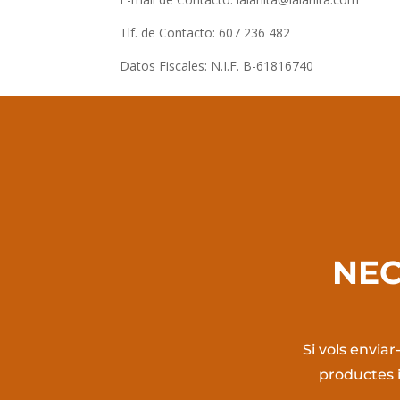
Tlf. de Contacto: 607 236 482
Datos Fiscales: N.I.F. B-61816740
NEC
Si vols envia
productes i