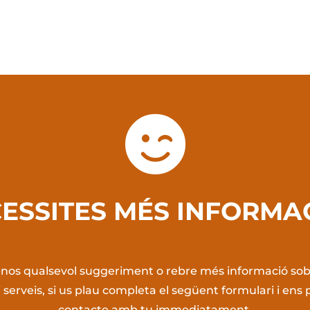

ESSITES MÉS INFORMA
r-nos qualsevol suggeriment o rebre més informació sob
 serveis, si us plau completa el següent formulari i en
contacte amb tu immediatament.