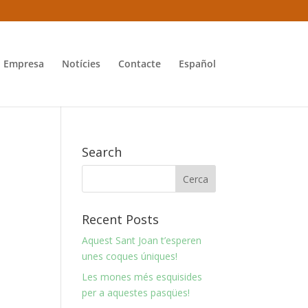
Empresa
Notícies
Contacte
Español
Search
Recent Posts
Aquest Sant Joan t’esperen
unes coques úniques!
Les mones més esquisides
per a aquestes pasqües!
s