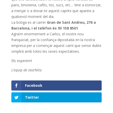
pans, brioixeria, cafès, tes, sucs, etc… Vine a esmorzar,
a menjar o a donar-te aquest capritx que apareix a
qualsevol moment del dia.
La botiga es al carrer
Gran de Sant Andreu, 276 a
Barcelona, i el telèfon és 93 158 8501
.
Agraïm enormement a Carlos, el nostre nou
franquiciat, per la confiança dipositada en la nostra
empresa per a començar aquest camí que sense dubte
omplirà amb totes les seves expectatives.
Els esperem!
L’equip de Iaia’Nita
Facebook
Twitter