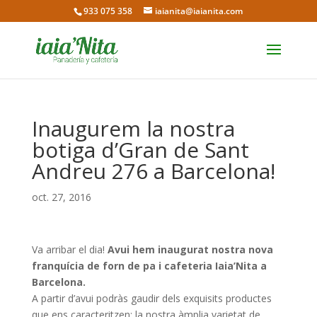
933 075 358
iaianita@iaianita.com
Inaugurem la nostra
botiga d’Gran de Sant
Andreu 276 a Barcelona!
oct. 27, 2016
Va arribar el dia!
Avui hem inaugurat nostra nova
franquícia de forn de pa i cafeteria Iaia’Nita a
Barcelona.
A partir d’avui podràs gaudir dels exquisits productes
que ens caracteritzen: la nostra àmplia varietat de