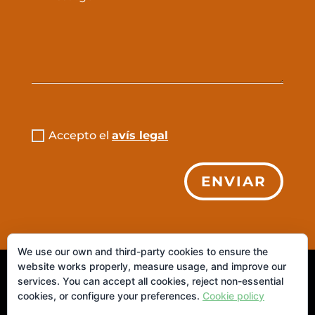
Accepto el
avís legal
ENVIAR
We use our own and third-party cookies to ensure the
website works properly, measure usage, and improve our
© 2026 IAIANITA. S.L. ·
Aviso Legal
|
Política de
services. You can accept all cookies, reject non-essential
cookies, or configure your preferences.
Cookie policy
Privacidad
|
Política de Cookies