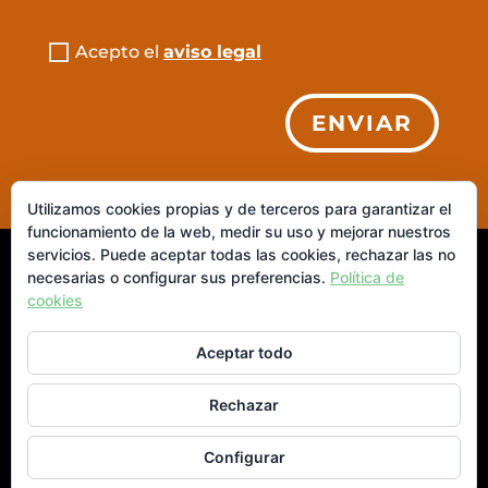
Acepto el
aviso legal
ENVIAR
Utilizamos cookies propias y de terceros para garantizar el
funcionamiento de la web, medir su uso y mejorar nuestros
servicios. Puede aceptar todas las cookies, rechazar las no
© 2026 IAIANITA. S.L. ·
Aviso Legal
|
Política de
necesarias o configurar sus preferencias.
Política de
cookies
Privacidad
|
Política de Cookies
Aceptar todo
Rechazar
Configurar