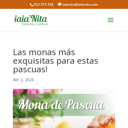
933 075 358
iaianita@iaianita.com
Las monas más
exquisitas para estas
pascuas!
Abr 2, 2026