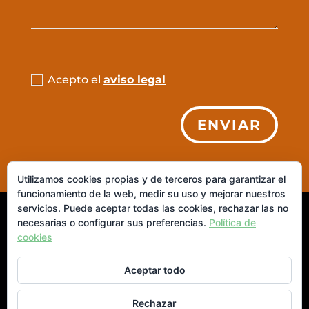
Acepto el
aviso legal
ENVIAR
Utilizamos cookies propias y de terceros para garantizar el
funcionamiento de la web, medir su uso y mejorar nuestros
servicios. Puede aceptar todas las cookies, rechazar las no
© 2026 IAIANITA. S.L. ·
Aviso Legal
|
Política de
necesarias o configurar sus preferencias.
Política de
cookies
Privacidad
|
Política de Cookies
Aceptar todo
Rechazar