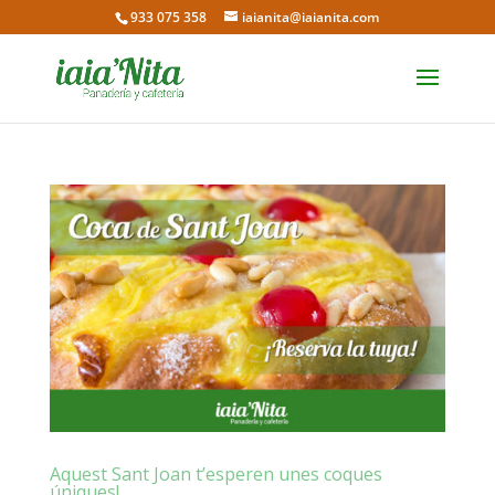
933 075 358
iaianita@iaianita.com
Aquest Sant Joan t’esperen unes coques
úniques!