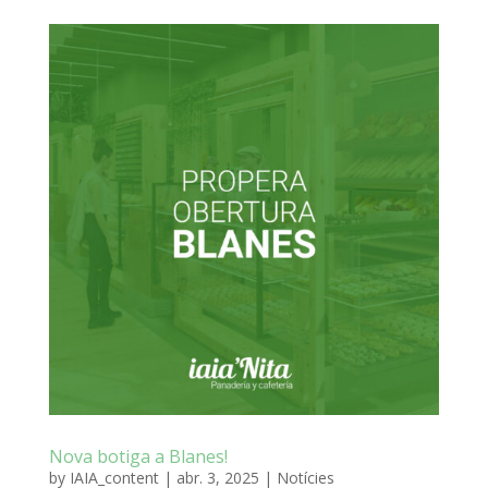
Nova botiga a Blanes!
by
IAIA_content
|
abr. 3, 2025
|
Notícies