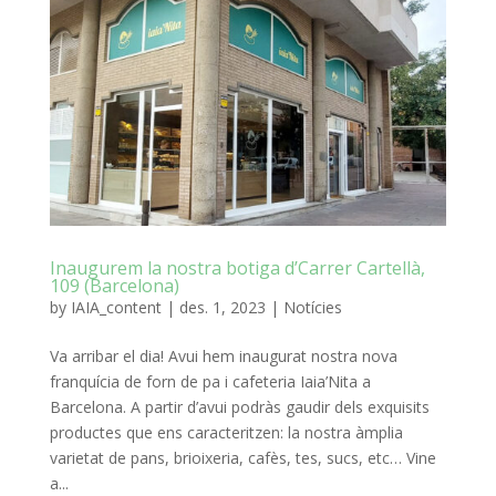
Inaugurem la nostra botiga d’Carrer Cartellà,
109 (Barcelona)
by
IAIA_content
|
des. 1, 2023
|
Notícies
Va arribar el dia! Avui hem inaugurat nostra nova
franquícia de forn de pa i cafeteria Iaia’Nita a
Barcelona. A partir d’avui podràs gaudir dels exquisits
productes que ens caracteritzen: la nostra àmplia
varietat de pans, brioixeria, cafès, tes, sucs, etc… Vine
a...