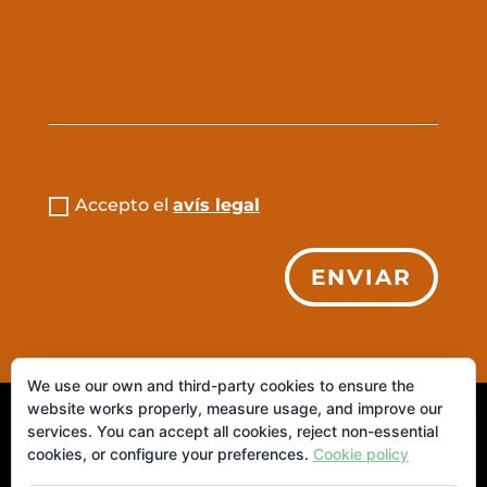
Accepto el
avís legal
ENVIAR
We use our own and third-party cookies to ensure the
website works properly, measure usage, and improve our
© 2026 IAIANITA. S.L. ·
Aviso Legal
|
Política de
services. You can accept all cookies, reject non-essential
cookies, or configure your preferences.
Cookie policy
Privacidad
|
Política de Cookies